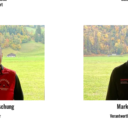
rt
schung
Mark
r
Verantwort