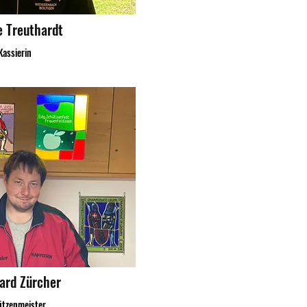
 Treuthardt
Kassierin
ard Zürcher
tzenmeister