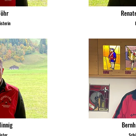
Jöhr
Renate
isterin
innig
Bernh
ister
Schü