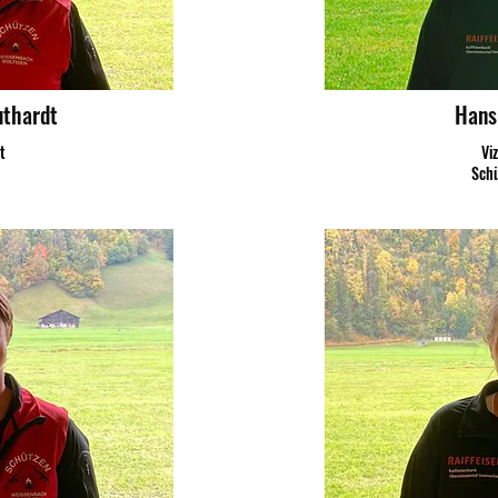
uthardt
Hans
t
Vi
Schü