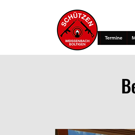
Termine
M
B