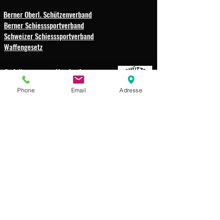
Berner Oberl. Schützenverband
Berner Schiesssportverband
Schweizer Schiesssportverband
Waffengesetz
Schützengesellschaft
Weissenbach-Boltigen
Phone
Email
Adresse
Impressum
Datenschutz
© 2025 Schützengesellschaft
Weissenbach-Boltigen