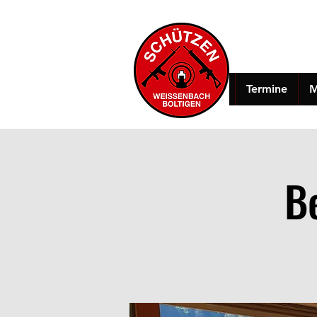
Termine
M
B