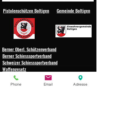
Pistolenschützen Boltigen
Gemeinde Boltigen
Berner Oberl. Schützenverband
Berner Schiesssportverband
Schweizer Schiesssportverband
Waffengesetz
Schützengesellschaft
Phone
Email
Adresse
Weissenbach-Boltigen
Impressum
Datenschutz
© 2025 Schützengesellschaft
Weissenbach-Boltigen