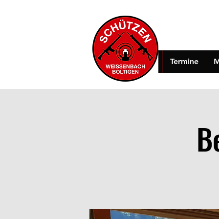
Termine
M
B