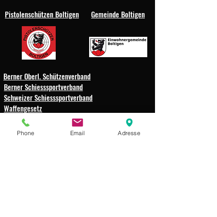
Pistolenschützen Boltigen
Gemeinde Boltigen
Berner Oberl. Schützenverband
Berner Schiesssportverband
Schweizer Schiesssportverband
Waffengesetz
Schützengesellschaft
Phone
Email
Adresse
Weissenbach-Boltigen
Impressum
Datenschutz
© 2025 Schützengesellschaft
Weissenbach-Boltigen