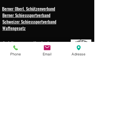
Berner Oberl. Schützenverband
Berner Schiesssportverband
Schweizer Schiesssportverband
Waffengesetz
Schützengesellschaft
Weissenbach-Boltigen
Phone
Email
Adresse
Impressum
Datenschutz
© 2025 Schützengesellschaft
Weissenbach-Boltigen