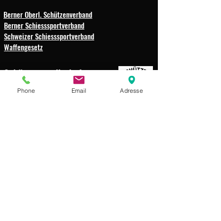
Berner Oberl. Schützenverband
Berner Schiesssportverband
Schweizer Schiesssportverband
Waffengesetz
Schützengesellschaft
Weissenbach-Boltigen
Phone
Email
Adresse
Impressum
Datenschutz
© 2025 Schützengesellschaft
Weissenbach-Boltigen