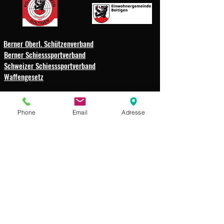
Berner Oberl. Schützenverband
Berner Schiesssportverband
Schweizer Schiesssportverband
Waffengesetz
Schützengesellschaft
Phone
Email
Adresse
Weissenbach-Boltigen
Impressum
Datenschutz
© 2025 Schützengesellschaft
Weissenbach-Boltigen