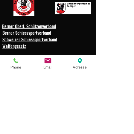
Berner Oberl. Schützenverband
Berner Schiesssportverband
Schweizer Schiesssportverband
Waffengesetz
Schützengesellschaft
Phone
Email
Adresse
Weissenbach-Boltigen
Impressum
Datenschutz
© 2025 Schützengesellschaft
Weissenbach-Boltigen