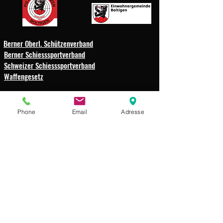
Berner Oberl. Schützenverband
Berner Schiesssportverband
Schweizer Schiesssportverband
Waffengesetz
Schützengesellschaft
Phone
Email
Adresse
Weissenbach-Boltigen
Impressum
Datenschutz
© 2025 Schützengesellschaft
Weissenbach-Boltigen