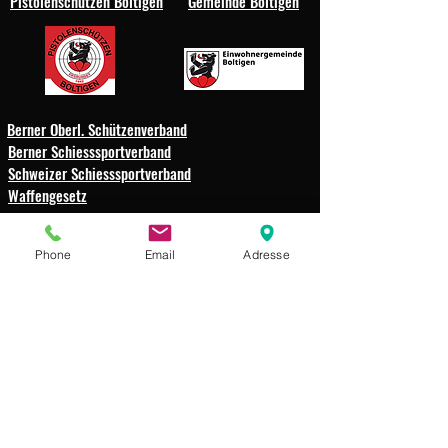
Pistolenschützen Boltigen
Gemeinde Boltigen
Berner Oberl. Schützenverband
Berner Schiesssportverband
Schweizer Schiesssportverband
Waffengesetz
Schützengesellschaft
Phone
Email
Adresse
Weissenbach-Boltigen
Impressum
Datenschutz
© 2025 Schützengesellschaft
Weissenbach-Boltigen