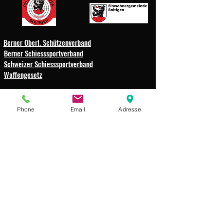
Berner Oberl. Schützenverband
Berner Schiesssportverband
Schweizer Schiesssportverband
Waffengesetz
Schützengesellschaft
Phone
Email
Adresse
Weissenbach-Boltigen
Impressum
Datenschutz
© 2025 Schützengesellschaft
Weissenbach-Boltigen