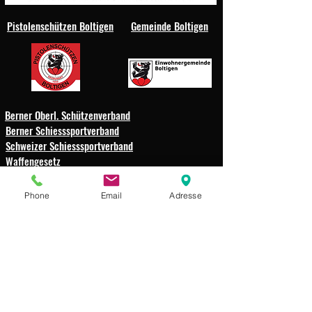
Pistolenschützen Boltigen
Gemeinde Boltigen
Berner Oberl. Schützenverband
Berner Schiesssportverband
Schweizer Schiesssportverband
Waffengesetz
Schützengesellschaft
Phone
Email
Adresse
Weissenbach-Boltigen
Impressum
Datenschutz
© 2025 Schützengesellschaft
Weissenbach-Boltigen