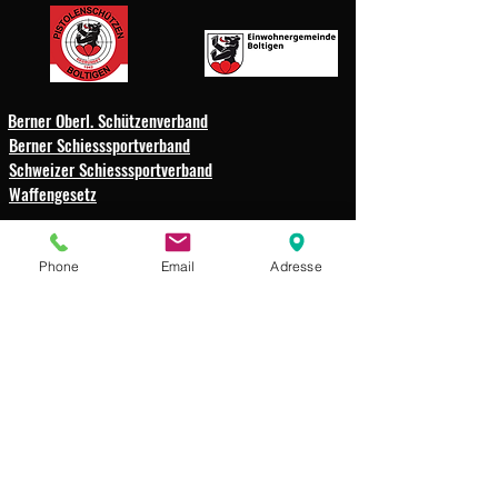
Berner Oberl. Schützenverband
Berner Schiesssportverband
Schweizer Schiesssportverband
Waffengesetz
Schützengesellschaft
Phone
Email
Adresse
Weissenbach-Boltigen
Impressum
Datenschutz
© 2025 Schützengesellschaft
Weissenbach-Boltigen